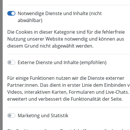
FG Biotechnologie und Chemie
Notwendige Dienste und Inhalte (nicht
abwählbar)
Prudnikow, Lisa
Die Cookies in dieser Kategorie sind für die fehlerfreie
Doktorandin
Nutzung unserer Website notwendig und können aus
diesem Grund nicht abgewählt werden.
M.Sc.
Lisa Carolina Prudnikow
Fakultät Angewandte Computer- und
Externe Dienste und Inhalte (empfohlen)
Biowissenschaften
+49 3727 581941
Für einige Funktionen nutzen wir die Dienste externer
prudniko@hs-mittweida.de
Partner:innen. Das dient in erster Linie dem Einbinden 
Videos, interaktiven Karten, Formularen und Live-Chats.
6-031
erweitert und verbessert die Funktionalität der Seite.
Besucheradresse:
Marketing und Statistik
Am Schwanenteich 4b
09648
Mittweida