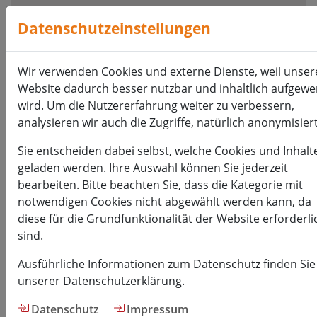
Visuelle
Assistenzsoftware
Datenschutzeinstellungen
öffnen.
Mit
Wir verwenden Cookies und externe Dienste, weil unser
der
Website dadurch besser nutzbar und inhaltlich aufgewe
Tastatur
wird. Um die Nutzererfahrung weiter zu verbessern,
erreichbar
analysieren wir auch die Zugriffe, natürlich anonymisiert
über
ALT
Sie entscheiden dabei selbst, welche Cookies und Inhalt
+
geladen werden. Ihre Auswahl können Sie jederzeit
1
bearbeiten. Bitte beachten Sie, dass die Kategorie mit
notwendigen Cookies nicht abgewählt werden kann, da
diese für die Grundfunktionalität der Website erforderli
sind.
Ausführliche Informationen zum Datenschutz finden Sie
HSMW
unserer Datenschutzerklärung.
Datenschutz
Impressum