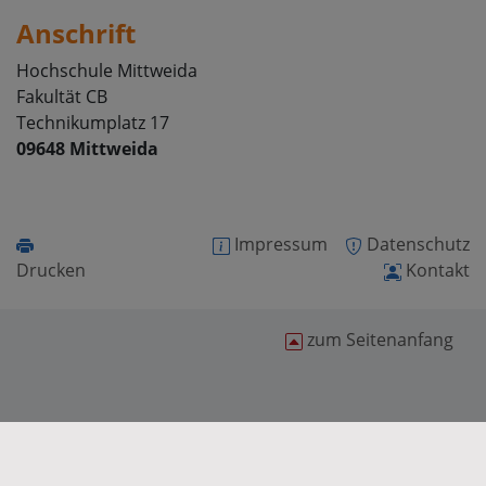
Anschrift
Hochschule Mittweida
Fakultät CB
Technikumplatz 17
09648 Mittweida
Impressum
Datenschutz
Drucken
Kontakt
zum Seitenanfang