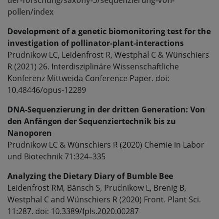
der-forschung/saxony-5/sequenzierung-von-
pollen/index
Development of a genetic biomonitoring test for the
investigation of pollinator-plant-interactions
Prudnikow LC, Leidenfrost R, Westphal C & Wünschiers
R (2021)
26. Interdisziplinäre Wissenschaftliche
Konferenz Mittweida Conference Paper. doi:
10.48446/opus-12289
DNA-Sequenzierung in der dritten Generation: Von
den Anfängen der Sequenziertechnik bis zu
Nanoporen
Prudnikow LC & Wünschiers R (2020) Chemie in Labor
und Biotechnik 71:324–335
Analyzing the Dietary Diary of Bumble Bee
Leidenfrost RM, Bänsch S, Prudnikow L, Brenig B,
Westphal C and Wünschiers R (2020) Front. Plant Sci.
11:287. doi: 10.3389/fpls.2020.00287